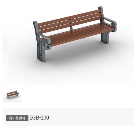
EGB-200
옥외용벤치