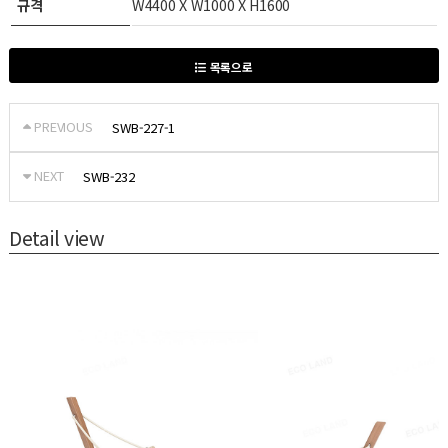
규격
W4400 X W1000 X H1600
목록으로
PREVIOUS
SWB-227-1
NEXT
SWB-232
Detail view