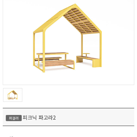
피크닉 파고라2
퍼걸러