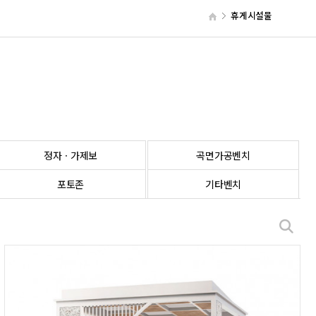
휴게시설물
정자ㆍ가제보
곡면가공벤치
포토존
기타벤치