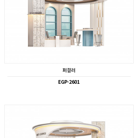
퍼걸러
EGP-2601