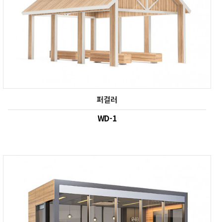
퍼걸러
WD-1