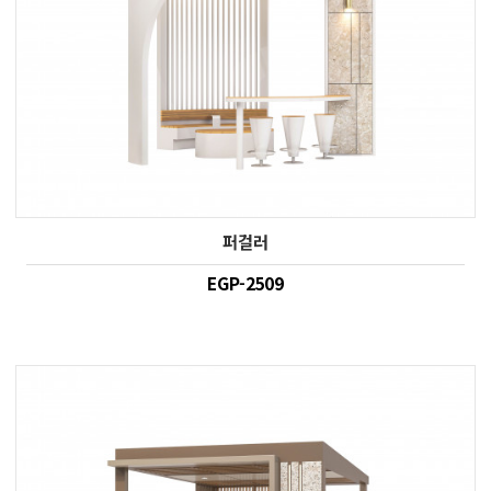
퍼걸러
EGP-2509