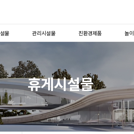
설물
관리시설물
친환경제품
놀이
자전거보관대
식생방음벽
체험형
생활자원보관소
그린월
테마형
이션
디자인형울타리
스마트가든
반려동
휴게시설물
제보
흡연부스
단위놀
벤치
조명열주
치
볼라드
블
플랜터
세족대