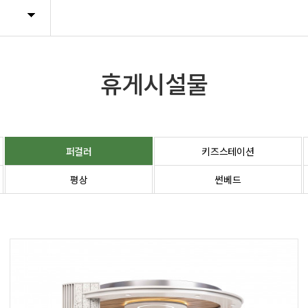
트렐리스
휴지통
휴게시설물
기타시설물
퍼걸러
키즈스테이션
평상
썬베드