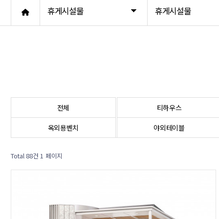
휴게시설물
휴게시설물
썬베드
포토존
기타벤치
전체
티하우스
옥외용벤치
야외테이블
Total 88건
1 페이지