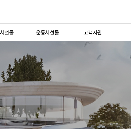
시설물
운동시설물
고객지원
놀이터
휴게형운동시설
공지사항
놀이터
복합형운동시설
물가지 자료
물놀이터
시니어운동시설
A/S접수
이시설
일반운동시설
카다록 신청
스마트운동시설
견적문의
통합검색
시공사례