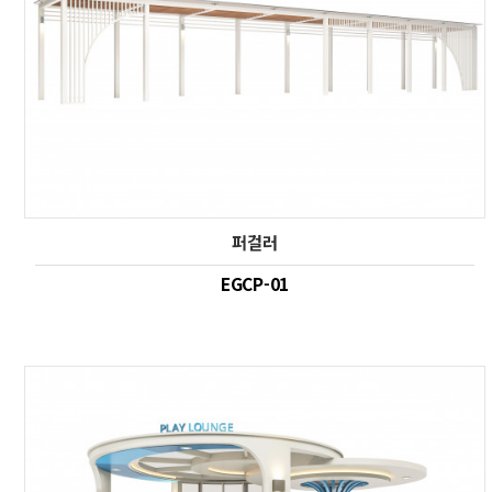
퍼걸러
EGCP-01