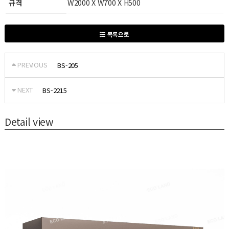
규격
W2000 X W700 X H500
목록으로
PREVIOUS
BS-205
NEXT
BS-2215
Detail view